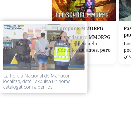
Corepunk MMORPG
Pa
pu
Un verdadero MMORPG
de la vieja escuela
Los
¡Cómo los de antes, pero
po
mejor!
¿es
La Policia Nacional de Manacor
localitza, deté i expulsa un home
catalogat com a perillós