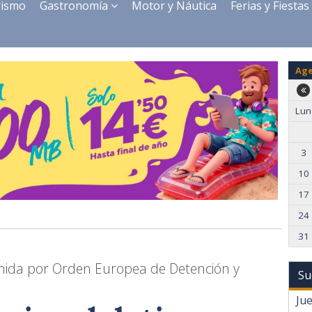
rismo
Gastronomía
Motor y Náutica
Ferias y Fiestas
Ag
Lun
3
10
17
24
31
enida por Orden Europea de Detención y
Su
Ju