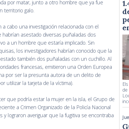
1
ada por matar, junto a otro hombre que ya fue
d
territorio galo.
p
e
 a cabo una investigación relacionada con el
e habrían asestado diversas puñaladas dos
vo a un hombre que estaría implicado. Sin
quisas, los investigadores habrían conocido que la
estado también dos puñaladas con un cuchillo. Al
autoridades francesas, emitieron una Orden Europea
a por ser la presunta autora de un delito de
 utilizar la tarjeta de la víctima).
Els
de 
Loc
r que podría estar la mujer en la isla, el Grupo de
inc
eciente a Crimen Organizado de la Policía Nacional
as y lograron averiguar que la fugitiva se encontraba
Ju
G