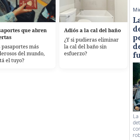
Mi
L
d
saportes que abren
Adiós a la cal del baño
p
ertas
¿Y si pudieras eliminar
d
 pasaportes más
la cal del baño sin
f
derosos del mundo,
esfuerzo?
tá el tuyo?
La 
det
com
rob