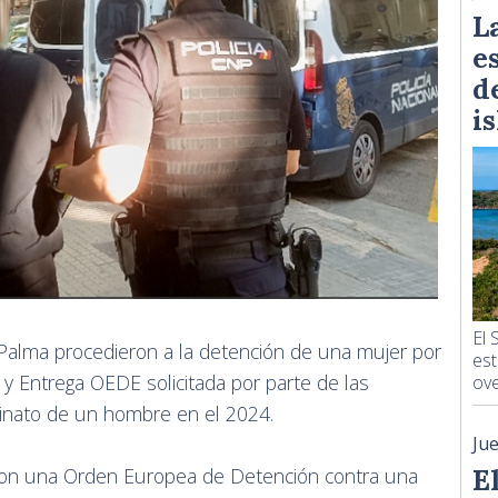
L
e
d
i
El 
 Palma procedieron a la detención de una mujer por
est
 Entrega OEDE solicitada por parte de las
ove
sinato de un hombre en el 2024.
Ju
E
eron una Orden Europea de Detención contra una