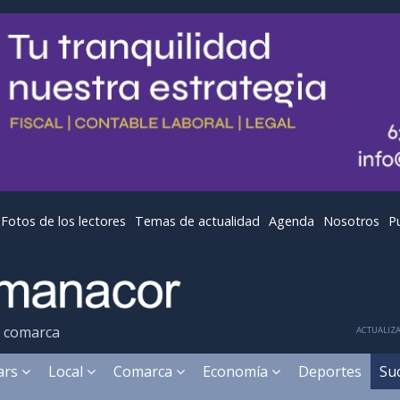
Fotos de los lectores
Temas de actualidad
Agenda
Nosotros
P
y comarca
ACTUALIZA
ears
Local
Comarca
Economía
Deportes
Su