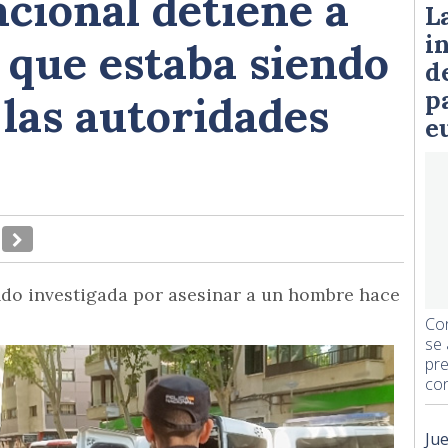
acional detiene a
L
i
 que estaba siendo
d
p
las autoridades
e
ndo investigada por asesinar a un hombre hace
Con
se 
pre
con
Ju