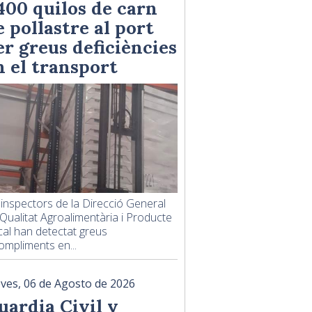
.400 quilos de carn
e pollastre al port
er greus deficiències
n el transport
 inspectors de la Direcció General
Qualitat Agroalimentària i Producte
al han detectat greus
ompliments en...
eves, 06 de Agosto de 2026
uardia Civil y