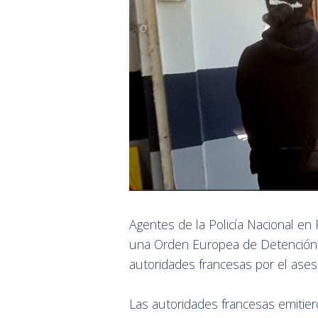
Agentes de la Policía Nacional en
una Orden Europea de Detención y
autoridades francesas por el ase
Las autoridades francesas emiti