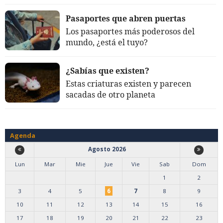
Pasaportes que abren puertas
Los pasaportes más poderosos del
mundo, ¿está el tuyo?
¿Sabías que existen?
Estas criaturas existen y parecen
sacadas de otro planeta
Agenda
Agosto 2026
Lun
Mar
Mie
Jue
Vie
Sab
Dom
1
2
3
4
5
6
7
8
9
10
11
12
13
14
15
16
17
18
19
20
21
22
23