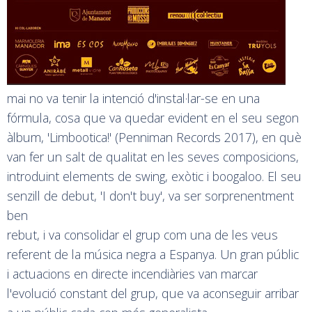
mai no va tenir la intenció d'instal·lar-se en una
fórmula, cosa que va quedar evident en el seu segon
àlbum, 'Limbootica!' (Penniman Records 2017), en què
van fer un salt de qualitat en les seves composicions,
introduint elements de swing, exòtic i boogaloo. El seu
senzill de debut, 'I don't buy', va ser sorprenentment
ben
rebut, i va consolidar el grup com una de les veus
referent de la música negra a Espanya. Un gran públic
i actuacions en directe incendiàries van marcar
l'evolució constant del grup, que va aconseguir arribar