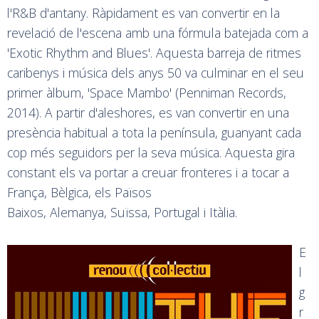
l'R&B d'antany. Ràpidament es van convertir en la
revelació de l'escena amb una fórmula batejada com a
'Exotic Rhythm and Blues'. Aquesta barreja de ritmes
caribenys i música dels anys 50 va culminar en el seu
primer àlbum, 'Space Mambo' (Penniman Records,
2014). A partir d'aleshores, es van convertir en una
presència habitual a tota la península, guanyant cada
cop més seguidors per la seva música. Aquesta gira
constant els va portar a creuar fronteres i a tocar a
França, Bèlgica, els Països
Baixos, Alemanya, Suïssa, Portugal i Itàlia.
E
l
g
r