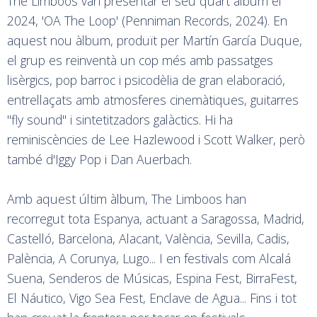
The Limboos van presentar el seu quart album el
2024, 'OA The Loop' (Penniman Records, 2024). En
aquest nou àlbum, produït per Martín García Duque,
el grup es reinventà un cop més amb passatges
lisèrgics, pop barroc i psicodèlia de gran elaboració,
entrellaçats amb atmosferes cinemàtiques, guitarres
"fly sound" i sintetitzadors galàctics. Hi ha
reminiscències de Lee Hazlewood i Scott Walker, però
també d'Iggy Pop i Dan Auerbach.
Amb aquest últim àlbum, The Limboos han
recorregut tota Espanya, actuant a Saragossa, Madrid,
Castelló, Barcelona, Alacant, València, Sevilla, Cadis,
Palència, A Corunya, Lugo... I en festivals com Alcalá
Suena, Senderos de Músicas, Espina Fest, BirraFest,
El Náutico, Vigo Sea Fest, Enclave de Agua... Fins i tot