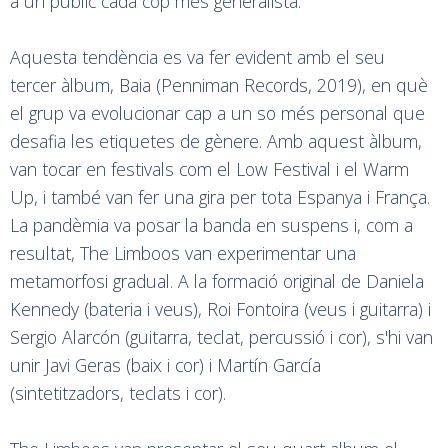
a un públic cada cop més generalista.
Aquesta tendència es va fer evident amb el seu
tercer àlbum, Baia (Penniman Records, 2019), en què
el grup va evolucionar cap a un so més personal que
desafia les etiquetes de gènere. Amb aquest àlbum,
van tocar en festivals com el Low Festival i el Warm
Up, i també van fer una gira per tota Espanya i França.
La pandèmia va posar la banda en suspens i, com a
resultat, The Limboos van experimentar una
metamorfosi gradual. A la formació original de Daniela
Kennedy (bateria i veus), Roi Fontoira (veus i guitarra) i
Sergio Alarcón (guitarra, teclat, percussió i cor), s'hi van
unir Javi Geras (baix i cor) i Martín García
(sintetitzadors, teclats i cor).