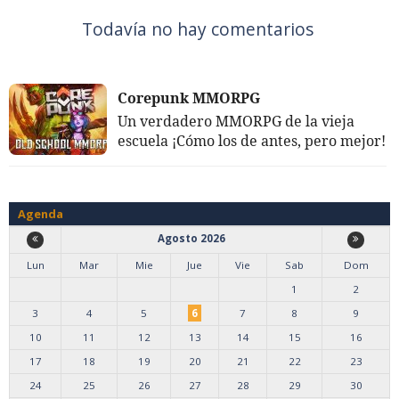
Todavía no hay comentarios
Corepunk MMORPG
Un verdadero MMORPG de la vieja
escuela ¡Cómo los de antes, pero mejor!
Agenda
Agosto 2026
Lun
Mar
Mie
Jue
Vie
Sab
Dom
1
2
3
4
5
6
7
8
9
10
11
12
13
14
15
16
17
18
19
20
21
22
23
24
25
26
27
28
29
30