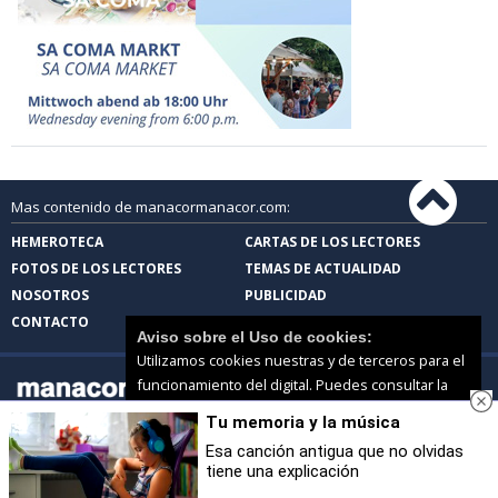
Mas contenido de manacormanacor.com:
HEMEROTECA
CARTAS DE LOS LECTORES
FOTOS DE LOS LECTORES
TEMAS DE ACTUALIDAD
NOSOTROS
PUBLICIDAD
CONTACTO
Aviso sobre el Uso de cookies:
Utilizamos cookies nuestras y de terceros para el
funcionamiento del digital. Puedes consultar la
lista de cookies y como desconectarlas.
Ver
Tu memoria y la música
nuestra Política de Privacidad y Cookies
manacormanacor.com |
Términos de uso
|
Protección de datos
Esa canción antigua que no olvidas
© 2026 | Todos los derechos reservados
tiene una explicación
Aceptar Cookies
Personalizar