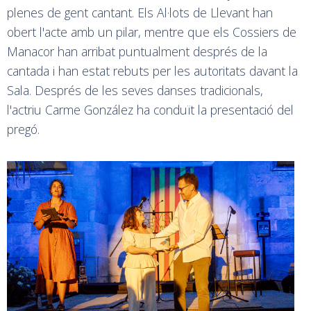
plenes de gent cantant. Els Al·lots de Llevant han
obert l'acte amb un pilar, mentre que els Cossiers de
Manacor han arribat puntualment després de la
cantada i han estat rebuts per les autoritats davant la
Sala. Després de les seves danses tradicionals,
l'actriu Carme González ha conduït la presentació del
pregó.