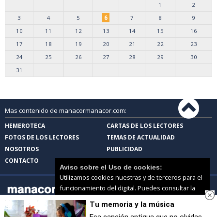
1
2
3
4
5
6
7
8
9
10
11
12
13
14
15
16
17
18
19
20
21
22
23
24
25
26
27
28
29
30
31
Mas contenido de manacormanacor.com:
HEMEROTECA
CARTAS DE LOS LECTORES
FOTOS DE LOS LECTORES
TEMAS DE ACTUALIDAD
NOSOTROS
PUBLICIDAD
CONTACTO
Aviso sobre el Uso de cookies:
Utilizamos cookies nuestras y de terceros para el
funcionamiento del digital. Puedes consultar la
lista de cookies y como desconectarlas.
Ver
Tu memoria y la música
nuestra Política de Privacidad y Cookies
manacormanacor.com |
Términos de uso
|
Protección de datos
Esa canción antigua que no olvidas