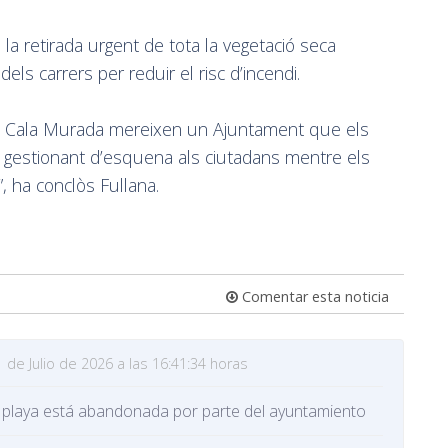
 la retirada urgent de tota la vegetació seca
els carrers per reduir el risc d’incendi.
a i Cala Murada mereixen un Ajuntament que els
ar gestionant d’esquena als ciutadans mentre els
, ha conclòs Fullana.
Comentar esta noticia
 de Julio de 2026 a las 16:41:34 horas
 su playa está abandonada por parte del ayuntamiento