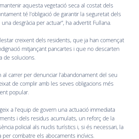
 mantenir aquesta vegetació seca al costat dels
untament té l’obligació de garantir la seguretat dels
 una desgràcia per actuar”, ha advertit Fullana.
lestar creixent dels residents, que ja han començat
ndignació mitjançant pancartes i que no descarten
ta de solucions.
n al carrer per denunciar l’abandonament del seu
eixat de complir amb les seves obligacions més
dent popular.
igeix a l’equip de govern una actuació immediata
aments i dels residus acumulats, un reforç de la
ncia policial als nuclis turístics i, si és necessari, la
cia per combatre els abocaments incívics.