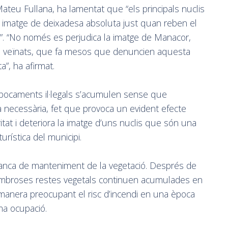
ateu Fullana, ha lamentat que “els principals nuclis
na imatge de deixadesa absoluta just quan reben el
y”. “No només es perjudica la imatge de Manacor,
els veïnats, que fa mesos que denuncien aquesta
a”, ha afirmat.
bocaments il·legals s’acumulen sense que
a necessària, fet que provoca un evident efecte
itat i deteriora la imatge d’uns nuclis que són una
turística del municipi.
manca de manteniment de la vegetació. Després de
ombroses restes vegetals continuen acumulades en
 manera preocupant el risc d’incendi en una època
ma ocupació.