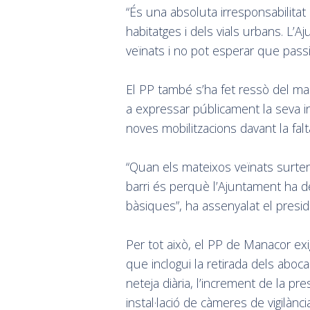
“És una absoluta irresponsabilitat
habitatges i dels vials urbans. L’Aj
veïnats i no pot esperar que passi
El PP també s’ha fet ressò del ma
a expressar públicament la seva i
noves mobilitzacions davant la fal
“Quan els mateixos veïnats surte
barri és perquè l’Ajuntament ha d
bàsiques”, ha assenyalat el presi
Per tot això, el PP de Manacor ex
que inclogui la retirada dels aboc
neteja diària, l’increment de la presè
instal·lació de càmeres de vigilàn