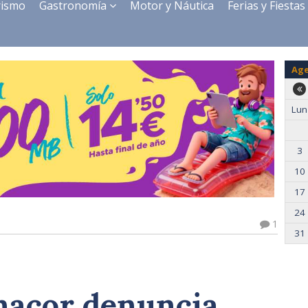
rismo
Gastronomía
Motor y Náutica
Ferias y Fiestas
Ag
Lun
3
10
17
24
1
31
nacor denuncia