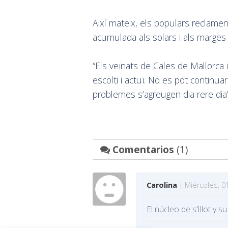
Així mateix, els populars reclamen
acumulada als solars i als marges d
“Els veïnats de Cales de Mallorc
escolti i actuï. No es pot continu
problemes s’agreugen dia rere dia”
Comentarios
(1)
Carolina
| Miércoles, 01
El núcleo de s’Illot y