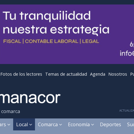
Fotos de los lectores
Temas de actualidad
Agenda
Nosotros
P
y comarca
ACTUALIZA
ears
Local
Comarca
Economía
Deportes
Su