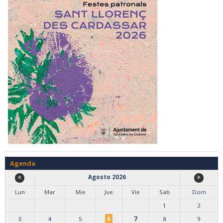
Agenda
Agosto 2026
Lun
Mar
Mie
Jue
Vie
Sab
Dom
1
2
3
4
5
6
7
8
9