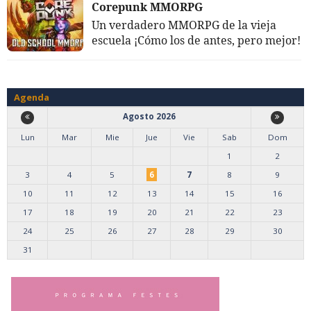
Corepunk MMORPG
Un verdadero MMORPG de la vieja
escuela ¡Cómo los de antes, pero mejor!
Agenda
Agosto 2026
Lun
Mar
Mie
Jue
Vie
Sab
Dom
1
2
3
4
5
6
7
8
9
10
11
12
13
14
15
16
17
18
19
20
21
22
23
24
25
26
27
28
29
30
31