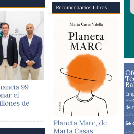
Recomendamos Libros
Of
Té
Ba
inancia 99
nar el
Emp
PER
illones de
de 
Coca
Planeta Marc, de
Se 
Marta Casas
• Co