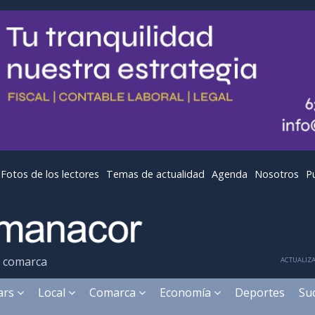
Fotos de los lectores
Temas de actualidad
Agenda
Nosotros
P
y comarca
ACTUALIZA
ears
Local
Comarca
Economía
Deportes
Su