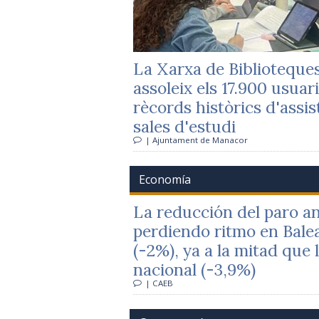
La Xarxa de Biblioteque
assoleix els 17.900 usuari
rècords històrics d'assis
sales d'estudi
| Ajuntament de Manacor
Economía
La reducción del paro an
perdiendo ritmo en Balea
(-2%), ya a la mitad que 
nacional (-3,9%)
| CAEB