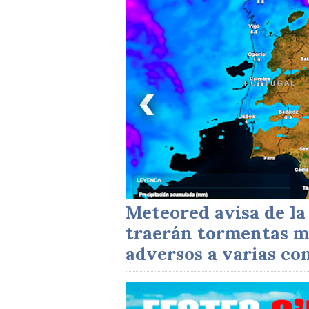
tiu 2026
Meteored avisa de la
traerán tormentas m
adversos a varias c