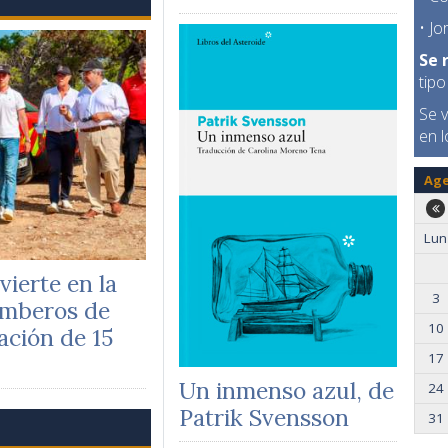
• J
Se 
tipo
Se v
en l
Ag
Lun
vierte en la
3
omberos de
10
ación de 15
17
Un inmenso azul, de
24
Patrik Svensson
31