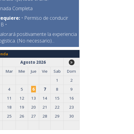
ornada Completa
requiere:
• Permiso de conducir
 B •
alorará positivamente la experiencia
ogistica. (No necessario)...
enda
Agosto 2026
Mar
Mie
Jue
Vie
Sab
Dom
1
2
4
5
6
7
8
9
11
12
13
14
15
16
18
19
20
21
22
23
25
26
27
28
29
30