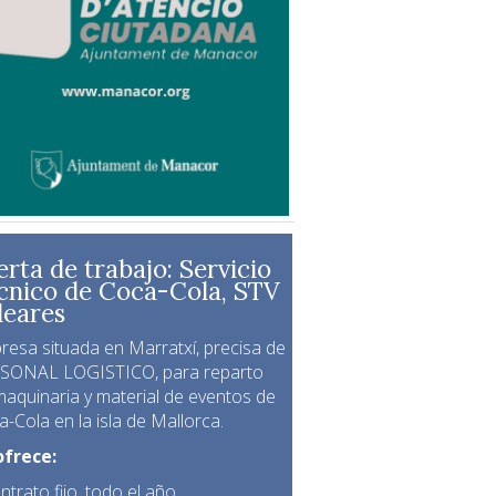
erta de trabajo: Servicio
cnico de Coca-Cola, STV
leares
resa situada en Marratxí, precisa de
SONAL LOGISTICO, para reparto
maquinaria y material de eventos de
-Cola en la isla de Mallorca.
ofrece:
ntrato fijo, todo el año.