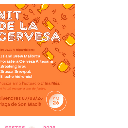
n Macià manté vives les arrels am
sta Pagesa plena de jocs tradicional