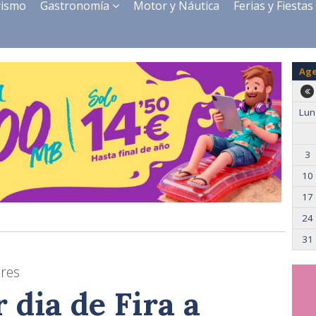
rismo
Gastronomía
Motor y Náutica
Ferias y Fiestas
Ag
Lun
3
10
17
24
31
eres
 dia de Fira a