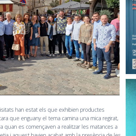
sitats han estat els que exhibien productes
cara que enguany el tema camina una mica regirat,
a quan es començaven a realitzar les matances a
etia i aquest havien acabat amb la presència de les