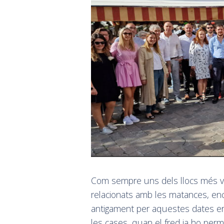
Com sempre uns dels llocs més vi
relacionats amb les matances, en
antigament per aquestes dates er
les cases, quan el fred ja ho perm