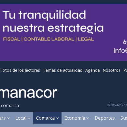
Fotos de los lectores
Temas de actualidad
Agenda
Nosotros
P
y comarca
ACTUALIZADA M
ears
Local
Comarca
Economía
Deportes
Su