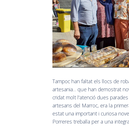
Tampoc han faltat els llocs de ro
artesania… que han demostrat nov
cridat molt l'atenció dues parades
artesans del Marroc, era la prim
estat una important i curiosa nov
Porreres treballa per a una integraci