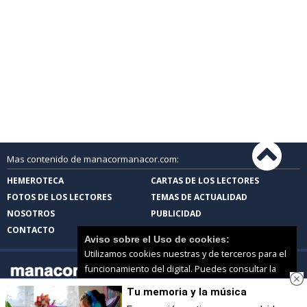
Mas contenido de manacormanacor.com:
HEMEROTECA
CARTAS DE LOS LECTORES
FOTOS DE LOS LECTORES
TEMAS DE ACTUALIDAD
NOSOTROS
PUBLICIDAD
CONTACTO
Aviso sobre el Uso de cookies:
Utilizamos cookies nuestras y de terceros para el
funcionamiento del digital. Puedes consultar la
lista de cookies y como desconectarlas.
Ver
Tu memoria y la música
nuestra Política de Privacidad y Cookies
manacormanacor.com |
Términos de uso
|