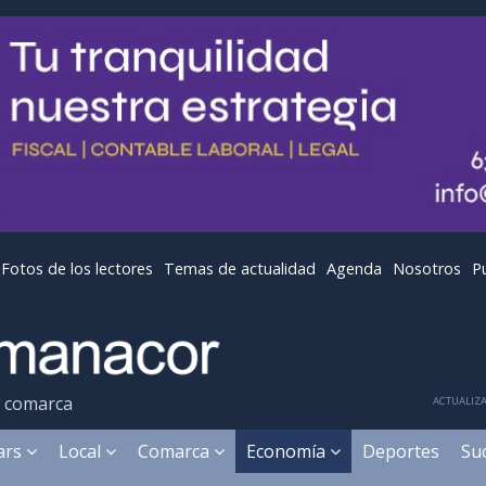
Fotos de los lectores
Temas de actualidad
Agenda
Nosotros
P
y comarca
ACTUALIZA
ears
Local
Comarca
Economía
Deportes
Su