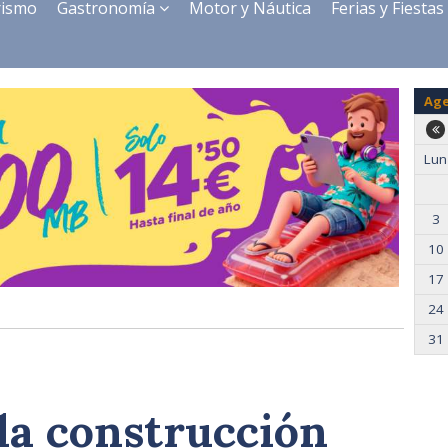
rismo
Gastronomía
Motor y Náutica
Ferias y Fiestas
Ag
Lun
3
10
17
24
31
 la construcción