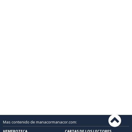
Mas contenido de manacormanacor.com:
HEMEROTECA
CARTAS DE LOS LECTORES