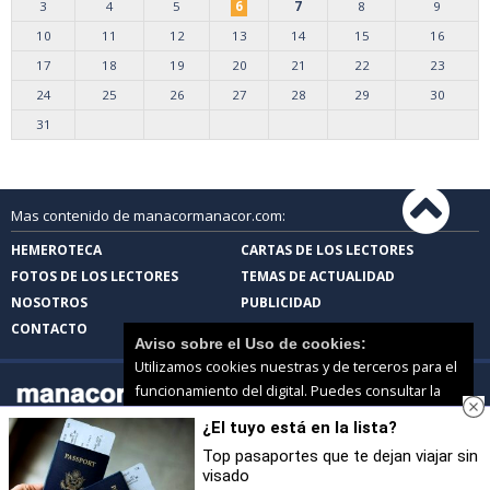
3
4
5
6
7
8
9
10
11
12
13
14
15
16
17
18
19
20
21
22
23
24
25
26
27
28
29
30
31
Mas contenido de manacormanacor.com:
HEMEROTECA
CARTAS DE LOS LECTORES
FOTOS DE LOS LECTORES
TEMAS DE ACTUALIDAD
NOSOTROS
PUBLICIDAD
CONTACTO
Aviso sobre el Uso de cookies:
Utilizamos cookies nuestras y de terceros para el
funcionamiento del digital. Puedes consultar la
lista de cookies y como desconectarlas.
Ver
¿El tuyo está en la lista?
nuestra Política de Privacidad y Cookies
manacormanacor.com |
Términos de uso
|
Protección de datos
Top pasaportes que te dejan viajar sin
© 2026 | Todos los derechos reservados
visado
Aceptar Cookies
Personalizar