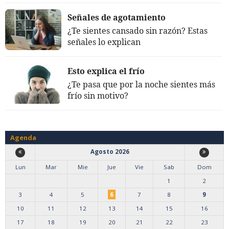
Señales de agotamiento
¿Te sientes cansado sin razón? Estas
señales lo explican
Esto explica el frío
¿Te pasa que por la noche sientes más
frío sin motivo?
Agenda
Agosto 2026
Lun
Mar
Mie
Jue
Vie
Sab
Dom
1
2
3
4
5
6
7
8
9
10
11
12
13
14
15
16
17
18
19
20
21
22
23