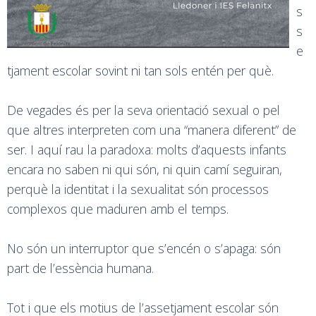
s
s
e
tjament escolar sovint ni tan sols entén per què.
De vegades és per la seva orientació sexual o pel
que altres interpreten com una “manera diferent” de
ser. I aquí rau la paradoxa: molts d’aquests infants
encara no saben ni qui són, ni quin camí seguiran,
perquè la identitat i la sexualitat són processos
complexos que maduren amb el temps.
No són un interruptor que s’encén o s’apaga: són
part de l’essència humana.
Tot i que els motius de l’assetjament escolar són