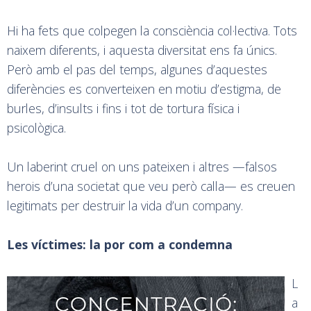
Hi ha fets que colpegen la consciència col·lectiva. Tots
naixem diferents, i aquesta diversitat ens fa únics.
Però amb el pas del temps, algunes d’aquestes
diferències es converteixen en motiu d’estigma, de
burles, d’insults i fins i tot de tortura física i
psicològica.
Un laberint cruel on uns pateixen i altres —falsos
herois d’una societat que veu però calla— es creuen
legitimats per destruir la vida d’un company.
Les víctimes: la por com a condemna
L
a