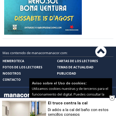
Mas contenido de manacormanacor.com:
HEMEROTECA
CARTAS DE LOS LECTORES
FOTOS DE LOS LECTORES
TEMAS DE ACTUALIDAD
NOSOTROS
PUBLICIDAD
CONTACTO
Aviso sobre el Uso de cookies:
Utilizamos cookies nuestras y de terceros para el
funcionamiento del digital. Puedes consultar la
lista de cookies y como desconectarlas.
Ver
El truco contra la cal
nuestra Política de Privacidad y Cookies
manacormanacor.com |
Términos de uso
|
Protección de datos
Di adiós a la cal del baño con estos
© 2026 | Todos los derechos reservados
sencillos consejos
Aceptar Cookies
Personalizar