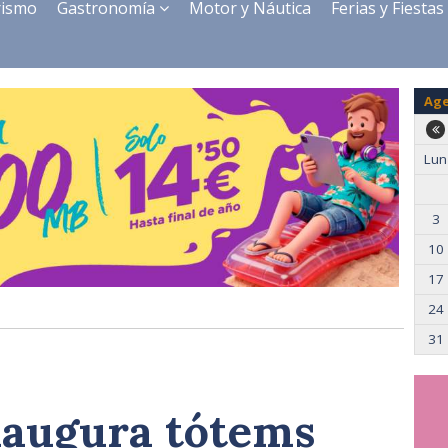
rismo
Gastronomía
Motor y Náutica
Ferias y Fiestas
Ag
Lun
3
10
17
24
31
inaugura tótems