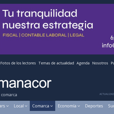
Fotos de los lectores
Temas de actualidad
Agenda
Nosotros
P
y comarca
ACTUALIZADA
ears
Local
Comarca
Economía
Deportes
Su