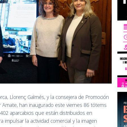
orca, Llorenç Galmés, y la consejera de Promoción
ar Amate, han inaugurado este viernes 86 tótems
y 402 aparcabicis que están distribuidos en
ra impulsar la actividad comercial y la imagen