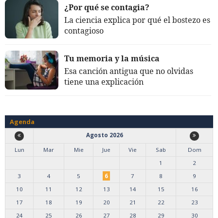
¿Por qué se contagia?
La ciencia explica por qué el bostezo es
contagioso
Tu memoria y la música
Esa canción antigua que no olvidas
tiene una explicación
Agenda
Agosto 2026
Lun
Mar
Mie
Jue
Vie
Sab
Dom
1
2
3
4
5
6
7
8
9
10
11
12
13
14
15
16
17
18
19
20
21
22
23
24
25
26
27
28
29
30