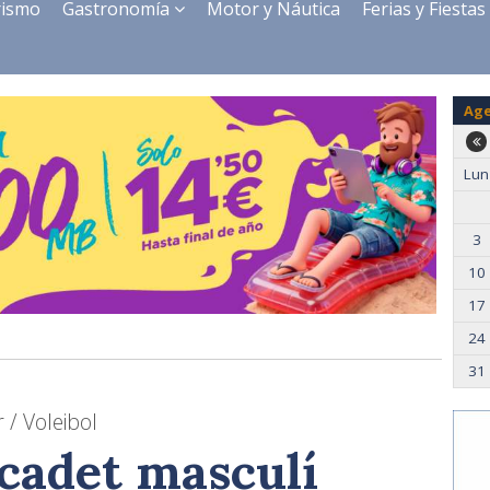
rismo
Gastronomía
Motor y Náutica
Ferias y Fiestas
Ag
Lun
3
10
17
24
31
 / Voleibol
 cadet masculí