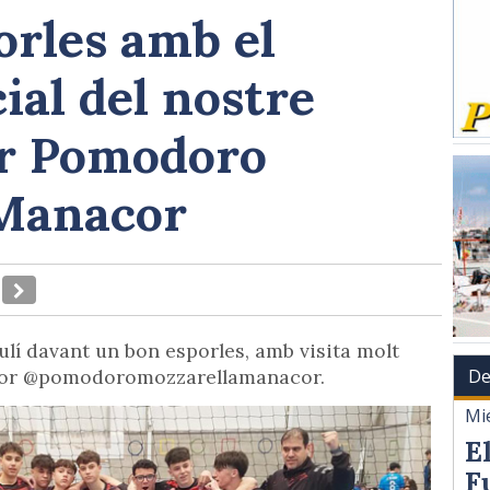
orles amb el
ial del nostre
or Pomodoro
 Manacor
ulí davant un bon esporles, amb visita molt
De
ador @pomodoromozzarellamanacor.
Mi
E
F