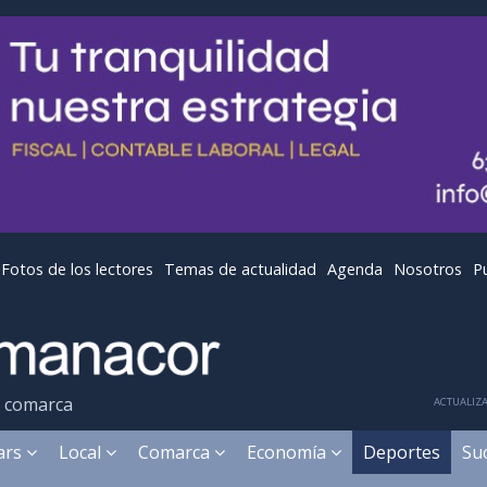
Fotos de los lectores
Temas de actualidad
Agenda
Nosotros
P
y comarca
ACTUALIZA
ears
Local
Comarca
Economía
Deportes
Su