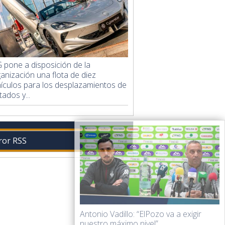
pone a disposición de la
anización una flota de diez
ículos para los desplazamientos de
itados y...
ror RSS
Antonio Vadillo: “ElPozo va a exigir
nuestro máximo nivel”