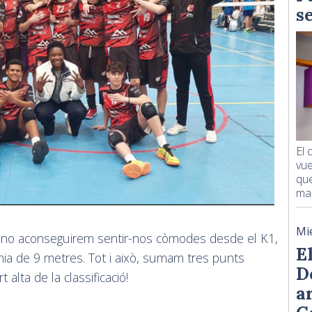
s
El
vue
que
man
Mi
n no aconseguirem sentir-nos còmodes desde el K1,
E
linia de 9 metres. Tot i això, sumam tres punts
D
alta de la classificació!
a