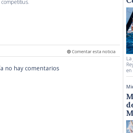
C
 competitius.
Comentar esta noticia
La 
Rey
a no hay comentarios
en 
Mi
M
d
M