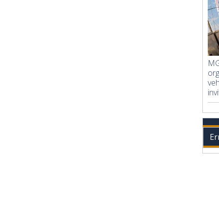
MG 
org
veh
inv
Er