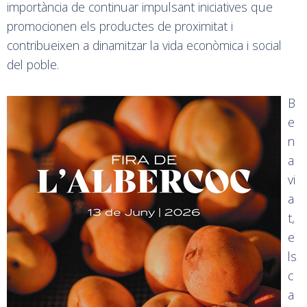
importància de continuar impulsant iniciatives que
promocionen els productes de proximitat i
contribueixen a dinamitzar la vida econòmica i social
del poble.
B
e
n
a
vi
a
t,
e
ls
c
a