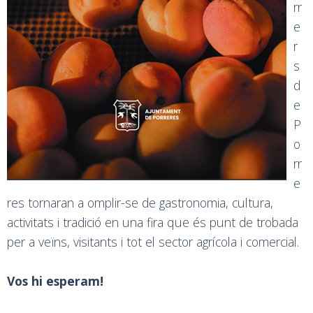
rr
e
r
s
d
e
P
o
rr
e
res tornaran a omplir-se de gastronomia, cultura,
activitats i tradició en una fira que és punt de trobada
per a veïns, visitants i tot el sector agrícola i comercial.
Vos hi esperam!