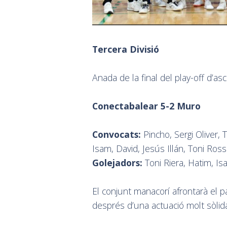
Tercera Divisió
Anada de la final del play-off d’a
Conectabalear 5-2 Muro
Convocats:
Pincho, Sergi Oliver, 
Isam, David, Jesús Illán, Toni Rosse
Golejadors:
Toni Riera, Hatim, Isam
El conjunt manacorí afrontarà el 
després d’una actuació molt sòlid