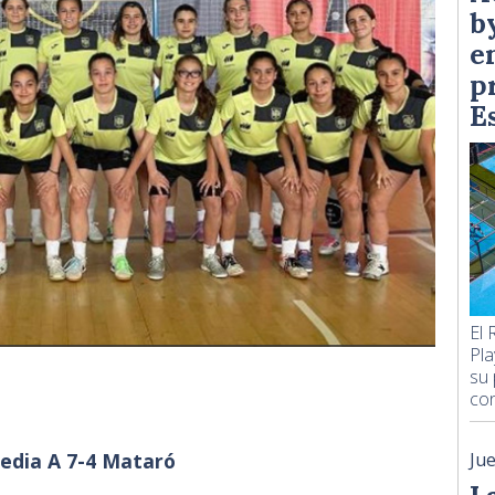
b
e
p
E
El 
Pla
su 
con
edia A 7-4 Mataró
Ju