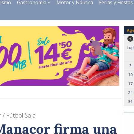
rismo
Gastronomía
Motor y Náutica
Ferias y Fiestas
Ag
Lun
3
10
17
24
31
 / Fútbol Sala
Manacor firma una