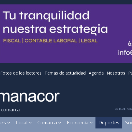
Fotos de los lectores
Temas de actualidad
Agenda
Nosotros
P
y comarca
ACTUALIZADA
ears
Local
Comarca
Economía
Deportes
Su