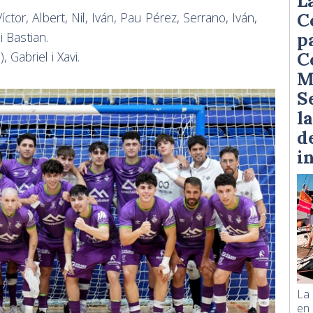
L
C
Víctor, Albert, Nil, Iván, Pau Pérez, Serrano, Iván,
p
i Bastian.
C
), Gabriel i Xavi.
M
S
l
d
i
La
en 