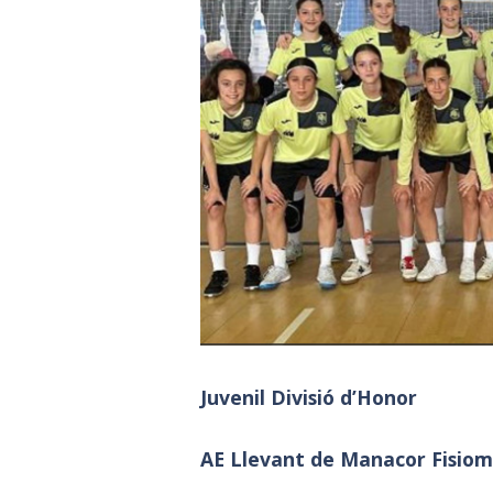
Juvenil Divisió d’Honor
AE Llevant de Manacor Fisiom