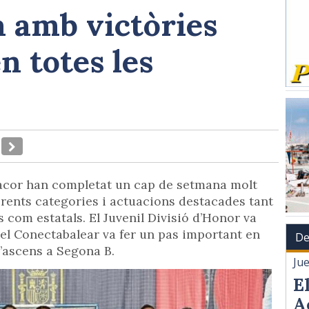
a amb victòries
n totes les
acor han completat un cap de setmana molt
ferents categories i actuacions destacades tant
om estatals. El Juvenil Divisió d’Honor va
el Conectabalear va fer un pas important en
De
 d’ascens a Segona B.
Ju
E
A