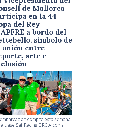
a vicepresidenta del
onsell de Mallorca
articipa en la 44
opa del Rey
APFRE a bordo del
ettebello, símbolo de
a unión entre
eporte, arte e
nclusión
 embarcación compite esta semana
la clase Sail Racing ORC A con el