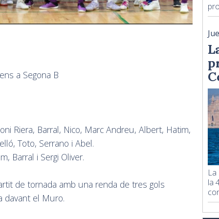
pro
Ju
L
p
C
scens a Segona B
Toni Riera, Barral, Nico, Marc Andreu, Albert, Hatim,
lló, Toto, Serrano i Abel.
, Barral i Sergi Oliver.
La
la 
partit de tornada amb una renda de tres gols
con
a davant el Muro.