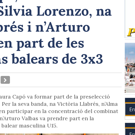
ilvia Lorenzo, na
brés i n’Arturo
n part de les
s balears de 3x3
aura Capó va formar part de la preselecció
 Per la seva banda, na Victòria Llabrés, n’Alma
Er
en participar en la concentració del combinat
n’Arturo Valbas va prendre part en la
 balear masculina U15.
Er