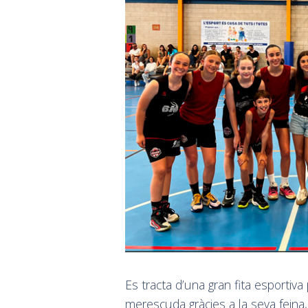
Es tracta d’una gran fita esportiva
merescuda gràcies a la seva feina, 