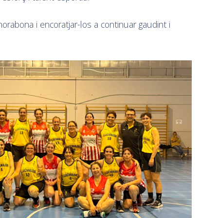
orabona i encoratjar-los a continuar gaudint i