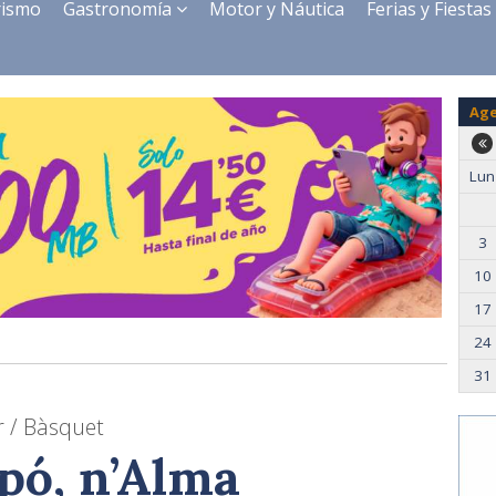
rismo
Gastronomía
Motor y Náutica
Ferias y Fiestas
Ag
Lun
3
10
17
24
31
r / Bàsquet
pó, n’Alma