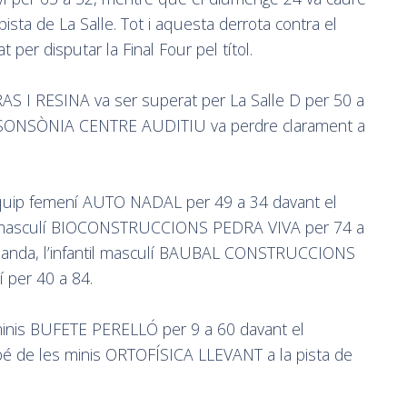
pista de La Salle. Tot i aquesta derrota contra el
at per disputar la Final Four pel títol.
AS I RESINA va ser superat per La Salle D per 50 a
í SONSÒNIA CENTRE AUDITIU va perdre clarament a
 l’equip femení AUTO NADAL per 49 a 34 davant el
ip masculí BIOCONSTRUCCIONS PEDRA VIVA per 74 a
a banda, l’infantil masculí BAUBAL CONSTRUCCIONS
í per 40 a 84.
 minis BUFETE PERELLÓ per 9 a 60 davant el
é de les minis ORTOFÍSICA LLEVANT a la pista de