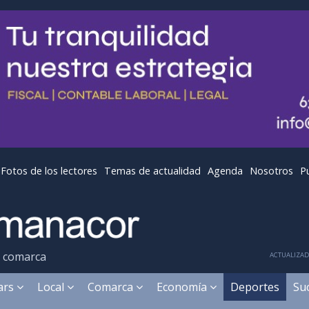
Fotos de los lectores
Temas de actualidad
Agenda
Nosotros
P
y comarca
ACTUALIZADA
ears
Local
Comarca
Economía
Deportes
Su