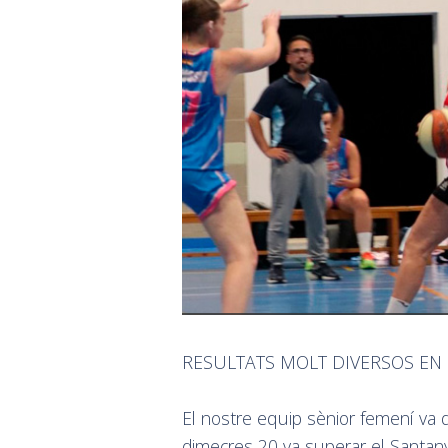
RESULTATS MOLT DIVERSOS EN 
El nostre equip sènior femení va 
dimecres 20 va superar el Santan