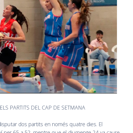
ELS PARTITS DEL CAP DE SETMANA
disputar dos partits en només quatre dies. El
yí per 65 a 52, mentre que el diumenge 24 va caure