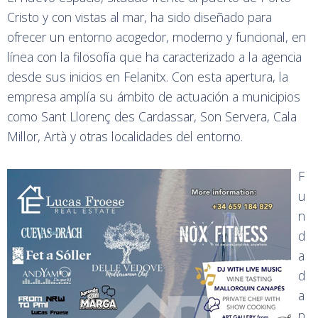
Cristo y con vistas al mar, ha sido diseñado para
ofrecer un entorno acogedor, moderno y funcional, en
línea con la filosofía que ha caracterizado a la agencia
desde sus inicios en Felanitx. Con esta apertura, la
empresa amplía su ámbito de actuación a municipios
como Sant Llorenç des Cardassar, Son Servera, Cala
Millor, Artà y otras localidades del entorno.
F
u
n
d
a
d
a
p