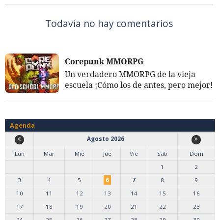
Todavía no hay comentarios
Corepunk MMORPG
Un verdadero MMORPG de la vieja
escuela ¡Cómo los de antes, pero mejor!
Agenda
Agosto 2026
Lun
Mar
Mie
Jue
Vie
Sab
Dom
1
2
3
4
5
6
7
8
9
10
11
12
13
14
15
16
17
18
19
20
21
22
23
24
25
26
27
28
29
30