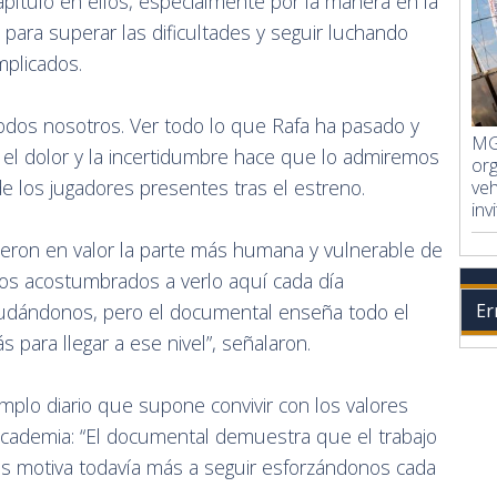
apítulo en ellos, especialmente por la manera en la
para superar las dificultades y seguir luchando
plicados.
odos nosotros. Ver todo lo que Rafa ha pasado y
MG 
el dolor y la incertidumbre hace que lo admiremos
org
de los jugadores presentes tras el estreno.
veh
inv
ieron en valor la parte más humana y vulnerable de
amos acostumbrados a verlo aquí cada día
udándonos, pero el documental enseña todo el
Er
ás para llegar a ese nivel”, señalaron.
mplo diario que supone convivir con los valores
Academia: “El documental demuestra que el trabajo
os motiva todavía más a seguir esforzándonos cada