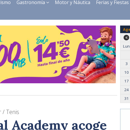
rismo
Gastronomía
Motor y Náutica
Ferias y Fiestas
Ag
Lun
3
10
17
24
31
 / Tenis
al Academy acoge