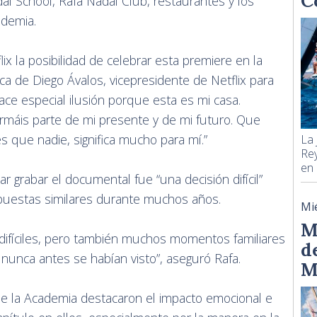
C
l School, Rafa Nadal Club, restaurantes y los
ademia.
ix la posibilidad de celebrar esta premiere en la
ca de Diego Ávalos, vicepresidente de Netflix para
ace especial ilusión porque esta es mi casa.
rmáis parte de mi presente y de mi futuro. Que
s que nadie, significa mucho para mí.”
La 
Rey
en 
 grabar el documental fue “una decisión difícil”
uestas similares durante muchos años.
Mi
M
difíciles, pero también muchos momentos familiares
d
nunca antes se habían visto”, aseguró Rafa.
M
 de la Academia destacaron el impacto emocional e