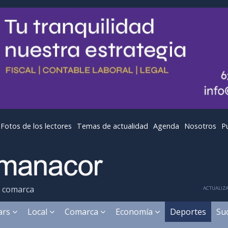
Fotos de los lectores
Temas de actualidad
Agenda
Nosotros
P
y comarca
ACTUALIZA
ears
Local
Comarca
Economía
Deportes
Su