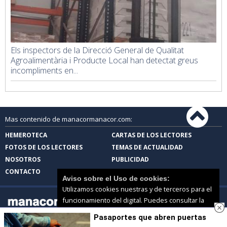
Els inspectors de la Direcció General de Qualitat
Agroalimentària i Producte Local han detectat greus
incompliments en...
Mas contenido de manacormanacor.com:
HEMEROTECA
CARTAS DE LOS LECTORES
FOTOS DE LOS LECTORES
TEMAS DE ACTUALIDAD
NOSOTROS
PUBLICIDAD
CONTACTO
Aviso sobre el Uso de cookies:
Utilizamos cookies nuestras y de terceros para el
funcionamiento del digital. Puedes consultar la
lista de cookies y como desconectarlas.
Ver
Pasaportes que abren puertas
nuestra Política de Privacidad y Cookies
manacormanacor.com |
Términos de uso
|