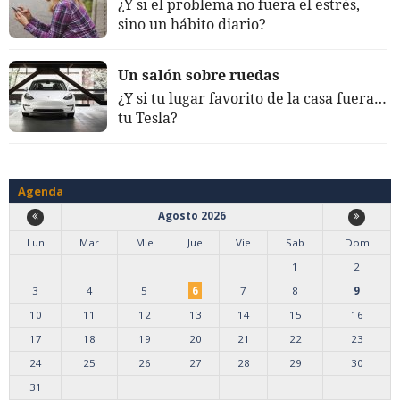
¿Y si el problema no fuera el estrés,
sino un hábito diario?
Un salón sobre ruedas
¿Y si tu lugar favorito de la casa fuera…
tu Tesla?
Agenda
Agosto 2026
Lun
Mar
Mie
Jue
Vie
Sab
Dom
1
2
3
4
5
6
7
8
9
10
11
12
13
14
15
16
17
18
19
20
21
22
23
24
25
26
27
28
29
30
31