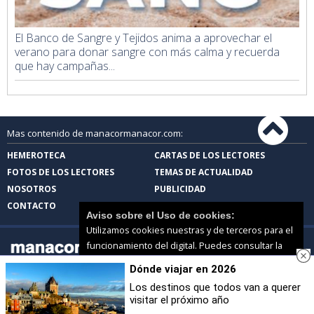
El Banco de Sangre y Tejidos anima a aprovechar el
verano para donar sangre con más calma y recuerda
que hay campañas...
Mas contenido de manacormanacor.com:
HEMEROTECA
CARTAS DE LOS LECTORES
FOTOS DE LOS LECTORES
TEMAS DE ACTUALIDAD
NOSOTROS
PUBLICIDAD
CONTACTO
Aviso sobre el Uso de cookies:
Utilizamos cookies nuestras y de terceros para el
funcionamiento del digital. Puedes consultar la
lista de cookies y como desconectarlas.
Ver
Dónde viajar en 2026
nuestra Política de Privacidad y Cookies
manacormanacor.com |
Términos de uso
|
Protección de datos
Los destinos que todos van a querer
© 2026 | Todos los derechos reservados
visitar el próximo año
Aceptar Cookies
Personalizar