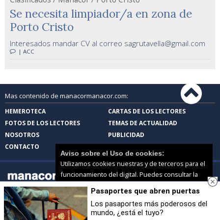
Se necesita limpiador/a en zona de
Porto Cristo
Interesados mandar CV al correo sagrutavella@gmail.com
| ACC
Mas contenido de manacormanacor.com:
HEMEROTECA
CARTAS DE LOS LECTORES
FOTOS DE LOS LECTORES
TEMAS DE ACTUALIDAD
NOSOTROS
PUBLICIDAD
CONTACTO
Aviso sobre el Uso de cookies:
Utilizamos cookies nuestras y de terceros para el
funcionamiento del digital. Puedes consultar la
lista de cookies y como desconectarlas.
Ver
Pasaportes que abren puertas
nuestra Política de Privacidad y Cookies
manacormanacor.com |
Términos de uso
|
Protección de datos
Los pasaportes más poderosos del
© 2026 | Todos los derechos reservados
mundo, ¿está el tuyo?
Aceptar Cookies
Personalizar