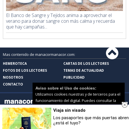
El Banco de Sangre y Tejidos anima a aprovechar el
verano para donar sangre con más calma y recuerda
que hay campañas...
Mas contenido de manacormanacor.com:
HEMEROTECA
CARTAS DE LOS LECTORES
FOTOS DE LOS LECTORES
TEMAS DE ACTUALIDAD
NOSOTROS
PUBLICIDAD
CONTACTO
Aviso sobre el Uso de cookies:
Utilizamos cookies nuestras y de terceros para el
funcionamiento del digital. Puedes consultar la
lista de cookies y como desconectarlas.
Ver
Viaja sin visado
nuestra Política de Privacidad y Cookies
manacormanacor.com |
Términos de uso
|
Protección de datos
Los pasaportes que más puertas abren
© 2026 | Todos los derechos reservados
¿está el tuyo?
Aceptar Cookies
Personalizar