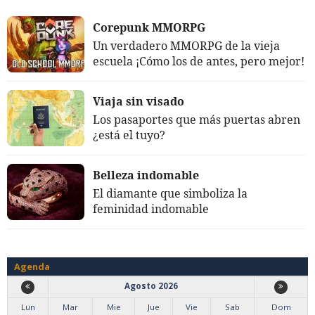
Corepunk MMORPG
Un verdadero MMORPG de la vieja
escuela ¡Cómo los de antes, pero mejor!
Viaja sin visado
Los pasaportes que más puertas abren
¿está el tuyo?
Belleza indomable
El diamante que simboliza la
feminidad indomable
Agenda
Agosto 2026
Lun
Mar
Mie
Jue
Vie
Sab
Dom