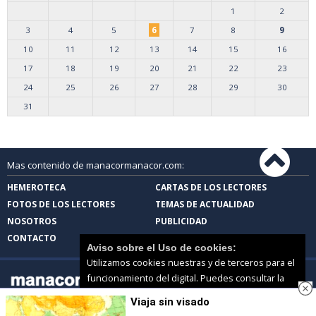
1
2
3
4
5
6
7
8
9
10
11
12
13
14
15
16
17
18
19
20
21
22
23
24
25
26
27
28
29
30
31
Mas contenido de manacormanacor.com:
HEMEROTECA
CARTAS DE LOS LECTORES
FOTOS DE LOS LECTORES
TEMAS DE ACTUALIDAD
NOSOTROS
PUBLICIDAD
CONTACTO
Aviso sobre el Uso de cookies:
Utilizamos cookies nuestras y de terceros para el
funcionamiento del digital. Puedes consultar la
lista de cookies y como desconectarlas.
Ver
Viaja sin visado
nuestra Política de Privacidad y Cookies
manacormanacor.com |
Términos de uso
|