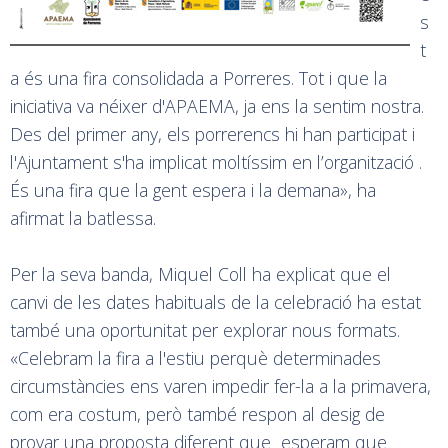
s
t
a és una fira consolidada a Porreres. Tot i que la
iniciativa va néixer d'APAEMA, ja ens la sentim nostra.
Des del primer any, els porrerencs hi han participat i
l'Ajuntament s'ha implicat moltíssim en l’organització .
És una fira que la gent espera i la demana», ha
afirmat la batlessa.
Per la seva banda, Miquel Coll ha explicat que el
canvi de les dates habituals de la celebració ha estat
també una oportunitat per explorar nous formats.
«Celebram la fira a l'estiu perquè determinades
circumstàncies ens varen impedir fer-la a la primavera,
com era costum, però també respon al desig de
provar una proposta diferent que esperam que