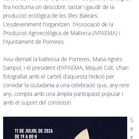
fira nocturna on descobrir, tastar i gaudir de la
producció ecològica de les Illes Balears.
L'esdeveniment l'organitzen l'Associació de la
Producció Agroecològica de Mallorca (APAEMA) i
l'Ajuntament de Porreres.
Avui dematí la batlessa de Porreres, Maria Agnès
Sampol, i el president d'APAEMA, Miquel Coll, s'han
fotografiat amb el cartell d’aquesta l'edició per
convidar la ciutadania a una celebració que, any rere
any, compta amb una àmplia participació popular i
amb el suport del consistori.
S
e
g