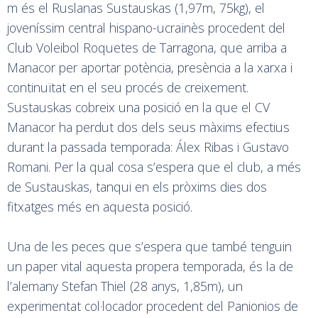
m és el Ruslanas Sustauskas (1,97m, 75kg), el
joveníssim central hispano-ucraïnès procedent del
Club Voleibol Roquetes de Tarragona, que arriba a
Manacor per aportar potència, presència a la xarxa i
continuïtat en el seu procés de creixement.
Sustauskas cobreix una posició en la que el CV
Manacor ha perdut dos dels seus màxims efectius
durant la passada temporada: Álex Ribas i Gustavo
Romani. Per la qual cosa s’espera que el club, a més
de Sustauskas, tanqui en els pròxims dies dos
fitxatges més en aquesta posició.
Una de les peces que s’espera que també tenguin
un paper vital aquesta propera temporada, és la de
l’alemany Stefan Thiel (28 anys, 1,85m), un
experimentat col·locador procedent del Panionios de