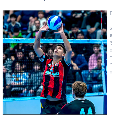
E
l
s
e
g
o
n
n
o