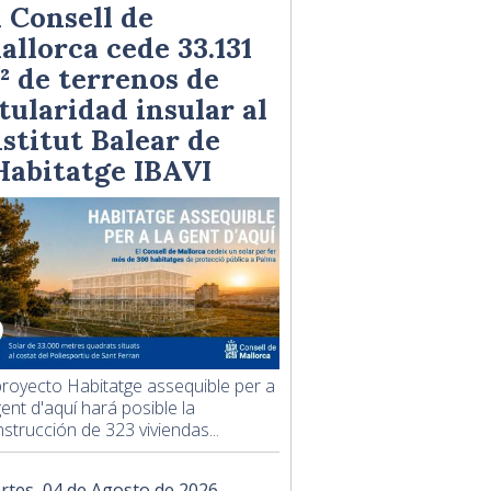
l Consell de
allorca cede 33.131
² de terrenos de
itularidad insular al
nstitut Balear de
'Habitatge IBAVI
proyecto Habitatge assequible per a
gent d'aquí hará posible la
strucción de 323 viviendas...
rtes, 04 de Agosto de 2026