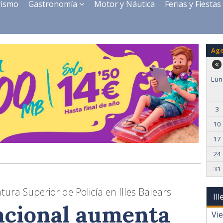
rismo
Gastronomía
Motor y Náutica
Ferias y Fiestas
Ag
Lun
3
10
17
24
31
tura Superior de Policía en Illes Balears
Il
Nacional aumenta
Vi