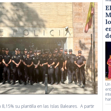
E
M
l
e
d
Un 
ent
int
han
8,15% su plantilla en las Islas Baleares. A partir