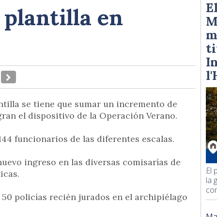
E
 plantilla en
M
m
t
I
l
antilla se tiene que sumar un incremento de
ran el dispositivo de la Operación Verano.
144 funcionarios de las diferentes escalas.
nuevo ingreso en las diversas comisarías de
El 
icas.
la 
con
0 policías recién jurados en el archipiélago
Ma