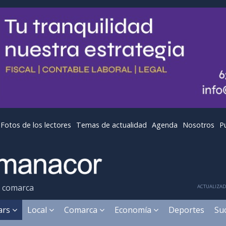
Fotos de los lectores
Temas de actualidad
Agenda
Nosotros
P
y comarca
ACTUALIZADA
ears
Local
Comarca
Economía
Deportes
Su