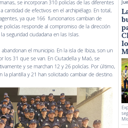
manas, se incorporan 310 policías de las diferentes
Jue
L
 cantidad de efectivos en el archipiélago. En total,
b
 agentes, ya que 166 funcionarios cambian de
p
de policías responde al compromiso de la dirección
C
 la seguridad ciudadana en las Islas.
lo
M
abandonan el municipio. En la isla de Ibiza, son un
or los 31 que se van. En Ciutadella y Maó, se
tivamente y se marchan 12 y 26 policías. Por último,
 la plantilla y 21 han solicitado cambiar de destino.
Exp
seg
Mic