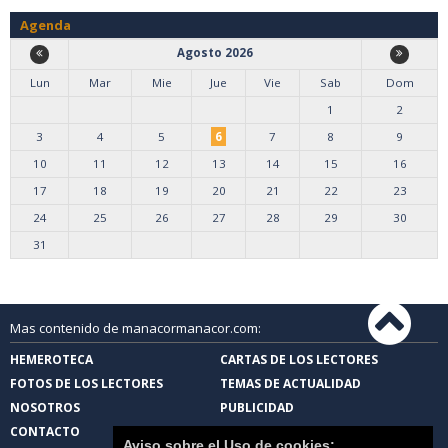
Agenda
Agosto 2026
Lun
Mar
Mie
Jue
Vie
Sab
Dom
1
2
3
4
5
6
7
8
9
10
11
12
13
14
15
16
17
18
19
20
21
22
23
24
25
26
27
28
29
30
31
Mas contenido de manacormanacor.com:
HEMEROTECA
CARTAS DE LOS LECTORES
FOTOS DE LOS LECTORES
TEMAS DE ACTUALIDAD
NOSOTROS
PUBLICIDAD
CONTACTO
Aviso sobre el Uso de cookies: