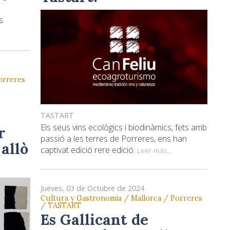
s
orreres
TASTART
Els seus vins ecològics i biodinàmics, fets amb
r
passió a les terres de Porreres, ens han
 allò
captivat edició rere edició.
Leer más...
Jueves, 03 de Octubre de 2024
Cultura y Gastronomía / Mallorca / Porreres
/ TASTART
Es Gallicant de