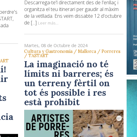
Descarrega-te'l directament des de l'enllaç i
organitza el teu itinerari per gaudir al màxim
perdre's
de la vetllada. Ens veim dissabte 12 d'octubre
ASTART,
de [...]
Leer más...
cada
Martes, 08 de Octubre de 2024
Cultura y Gastronomía / Mallorca / Porreres
/ TASTART
TART
La imaginació no té
í!
límits ni barreres; és
ir
un terreny fèrtil on
tot és possible i res
ts
està prohibit
cia