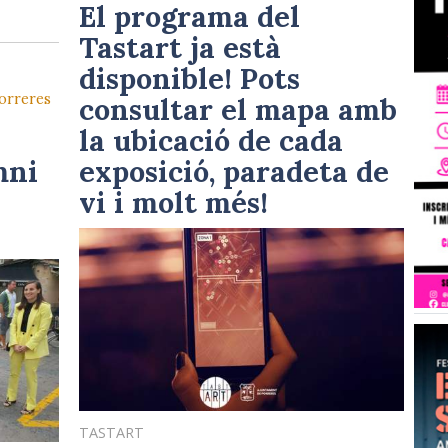
El programa del
Tastart ja està
disponible! Pots
orreres
consultar el mapa amb
la ubicació de cada
mni
exposició, paradeta de
vi i molt més!
TASTART