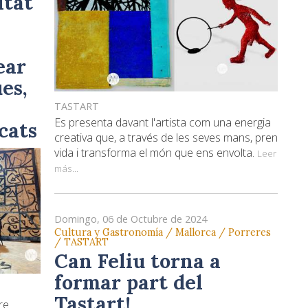
itat
ear
es,
TASTART
Es presenta davant l'artista com una energia
icats
creativa que, a través de les seves mans, pren
vida i transforma el món que ens envolta.
Leer
más...
Domingo, 06 de Octubre de 2024
Cultura y Gastronomía / Mallorca / Porreres
/ TASTART
Can Feliu torna a
formar part del
Tastart!
re