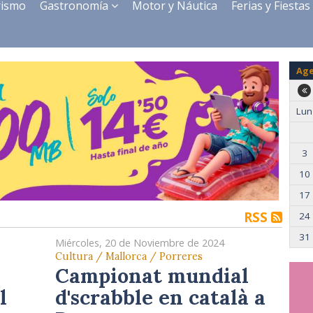
rismo
Gastronomía
Motor y Náutica
Ferias y Fiestas
Ag
Lun
3
10
17
RSS
24
31
Miércoles, 20 de Noviembre de 2024
Cultura / Mallorca / Porreres
Campionat mundial
l
d'scrabble en català a