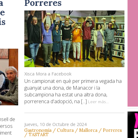
a
Porreres
de
is
Xisca Mora a Facebook
Un campionat en què per primera vegada ha
guanyat una dona, de Manacor i la
subcampiona ha estat una altra dona,
porrerenca d'adopció, na [...]
Leer más...
sell de
Jueves, 10 de Octubre de 2024
versos
Gastronomía / Cultura / Mallorca / Porreres
niment
/ TASTART