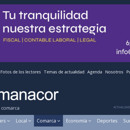
Fotos de los lectores
Temas de actualidad
Agenda
Nosotros
P
y comarca
ACTUALIZADA
ears
Local
Comarca
Economía
Deportes
Su