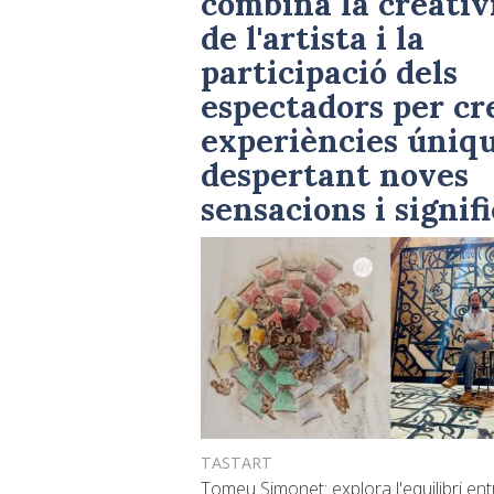
combina la creativ
de l'artista i la
participació dels
espectadors per cr
experiències úniqu
despertant noves
sensacions i signif
TASTART
Tomeu Simonet: explora l'equilibri ent