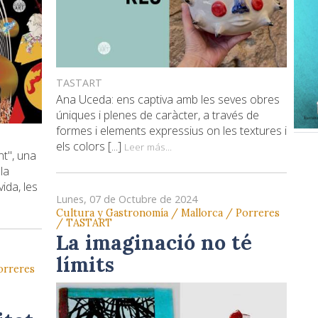
TASTART
Ana Uceda: ens captiva amb les seves obres
úniques i plenes de caràcter, a través de
formes i elements expressius on les textures i
els colors [...]
Leer más...
t", una
la
vida, les
Lunes, 07 de Octubre de 2024
Cultura y Gastronomía / Mallorca / Porreres
/ TASTART
La imaginació no té
límits
orreres